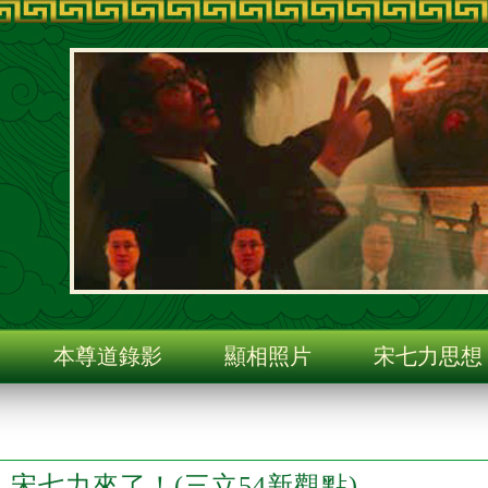
旨
本尊道錄影
顯相照片
宋七力思想
宋七力來了！(三立54新觀點)