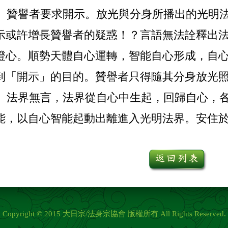
贊譽者要求開示。放光與分身所播出的光明法
示或許增長贊譽者的疑惑！？言語無法詮釋出
澄心。順勢天體自心運轉，智能自心形成，自
到「開示」的目的。贊譽者只得隨其分身放光
法界無言，法界從自心中生起，回歸自心，各
能，以自心智能起動出離進入光明法界。安住
Copyright © 2015 大日宗/法身宗協會 版權所有 All Rights Reserved.