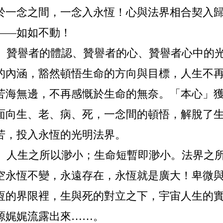
於一念之間，一念入永恆！心與法界相合契入
——如如不動！
贊譽者的體認、贊譽者的心、贊譽者心中的光
的內涵，豁然頓悟生命的方向與目標，人生不
苦海無邊，不再感慨於生命的無奈。「本心」
面向生、老、病、死，一念間的頓悟，解脫了
苦，投入永恆的光明法界。
人生之所以渺小；生命短暫即渺小。法界之所
空永恆不變，永遠存在，永恆就是廣大！卑微
恆的界限裡，生與死的對立之下，宇宙人生的
源娓娓流露出來……。