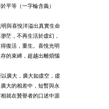
歸於平等（一字輪含義）
明與喜悅洋溢出真實生命
再渺茫，不再生活於虛幻，
獲得復活，重生。喜悅光明
生存的束縛，超越出離煩惱
以廣大，廣大如虛空，虛
與廣大的相差中，短暫與永
實相就在贊譽者的口述中源