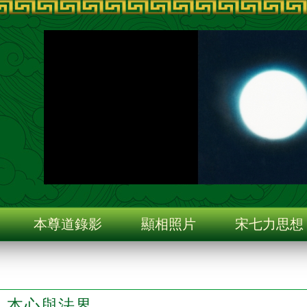
旨
本尊道錄影
顯相照片
宋七力思想
本心與法界