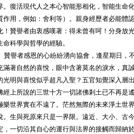
界。復活現代人之本心智能形相化，智能生命
質作用，例如：舍利等）。親身經歷者必能體
化！贊譽者由衷感嘆著：得未曾有呵！分身放
生命科學與哲學的經驗。
贊譽者感恩的心紛紛湧向協會，逢星期日，不
充滿著自然的喜悅，眼中含著莫名的淚水，真
的光明與喜悅似乎超凡入聖？五官知覺深入層
佛經上所說的三世十方一切諸佛剎土已不再是
極樂世界實在不遠了。茫然無際的未來淨土世
悅。生與死原來只是一界限。遠近、大小、古
定，一切沿其自心的運行與法界的接觸而歸納