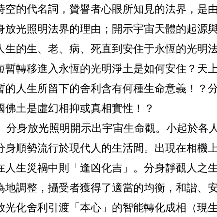
時空的代名詞，贊譽者心眼所知見的法界，是
身放光照明法界的理由；開示宇宙天體的起源
人生的生、老、病、死直到安住于永恆的光明
短暫轉移進入永恆的光明淨土是如何安住？天
暫的人生所留下的舍利含有何種生命意義！？
國佛土是虛幻相抑或真相實性！？
分身放光照明開示出宇宙生命觀。小起於各人
分身順勢流行於現代人的生活間。出現在相機
在人生災禍中則「逢凶化吉」。分身靜觀人之
為地調整，攝受者獲得了適當的均衡，和諧、
放光化舍利引渡「本心」的智能轉化成相（現