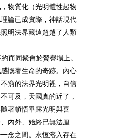
化，物質化（光明體性起物
認理論已成實際，神話現代
光照明法界藏遠超越了人類
約而同聚會於贊譽場上。
誠感慨著生命的奇跡。內心
出不窮的法界光明裡，自信
遙不可及，天國真的近了，
界隨著頓悟畢露光明與喜
今、內外、始終已無法厘
於一念之間。永恆溶入存在