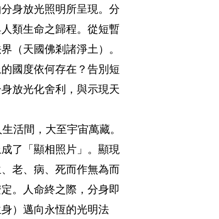
由分身放光照明所呈現。分
與人類生命之歸程。從短暫
法界（天國佛剎諸淨土）。
上的國度依何存在？告別短
分身放光化舍利，與示現天
生活間，大至宇宙萬藏。
上成了「顯相照片」。顯現
生、老、病、死而作無為而
安定。人命終之際，分身即
生身）邁向永恆的光明法