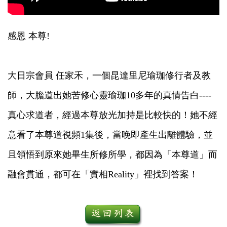
感恩 本尊!
大日宗會員 任家禾，一個昆達里尼瑜珈修行者及教
師，大膽道出她苦修心靈瑜珈10多年的真情告白----
真心求道者，經過本尊放光加持是比較快的！她不經
意看了本尊道視頻1集後，當晚即產生出離體驗，並
且領悟到原來她畢生所修所學，都因為「本尊道」而
融會貫通，都可在「實相Reality」裡找到答案！