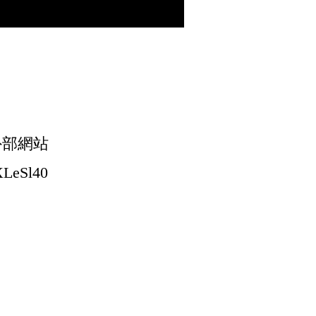
外部網站
LeSl40