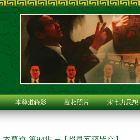
旨
本尊道錄影
顯相照片
宋七力思想
本尊道 第94集 ─【照見五蘊皆空】