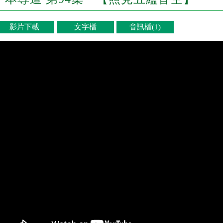
影片下載
文字檔
音訊檔(1)