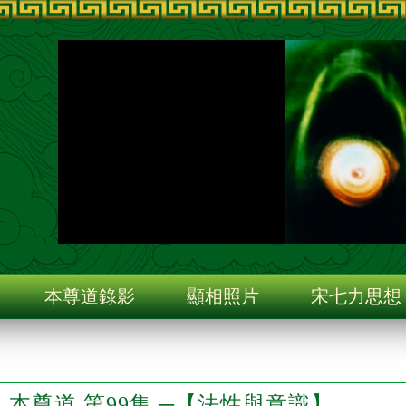
旨
本尊道錄影
顯相照片
宋七力思想
本尊道 第99集 ─【法性與意識】