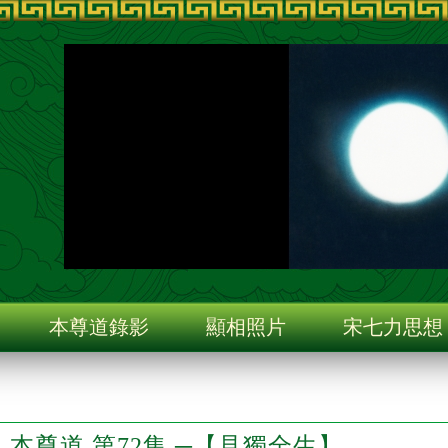
旨
本尊道錄影
顯相照片
宋七力思想
本尊道 第72集 ─【見獨全生】