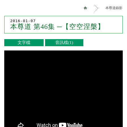
本尊道錄影
2016-01-07
本尊道 第46集 ─【空空涅槃】
文字檔
音訊檔(1)